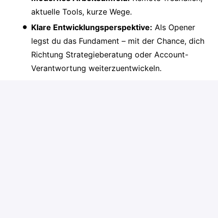
aktuelle Tools, kurze Wege.
Klare Entwicklungsperspektive:
Als Opener
legst du das Fundament – mit der Chance, dich
Richtung Strategieberatung oder Account-
Verantwortung weiterzuentwickeln.
Stellenanforderungen
Das bringst du mit
Überzeugungsstark und redegewandt
Lust, Vertrieb von Grund auf zu erlernen
Fähigkeit, strukturierten Prozessen zu folgen
und konsequent umzusetzen