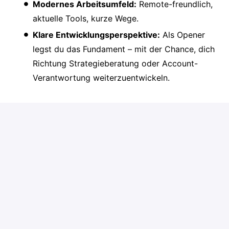
Modernes Arbeitsumfeld:
Remote-freundlich,
aktuelle Tools, kurze Wege.
Klare Entwicklungsperspektive:
Als Opener
legst du das Fundament – mit der Chance, dich
Richtung Strategieberatung oder Account-
Verantwortung weiterzuentwickeln.
Stellenanforderungen
Das bringst du mit
Überzeugungsstark und redegewandt
Lust, Vertrieb von Grund auf zu erlernen
Fähigkeit, strukturierten Prozessen zu folgen
und konsequent umzusetzen